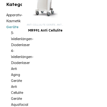
Kategorien
Apparative
Kosmetik
ANTI CELLULITE GERÄTE
,
ANTI AGING GERÄTE
,
APPARATIVE KOSMET
Geräte
MR991 Anti Cellulite
3-
& Endomassage
Wellenlängen-
Gerät
Diodenlaser
4-
Wellenlängen-
Diodenlaser
Anti
Aging
Geräte
Anti
Cellulite
Geräte
Aquafacial