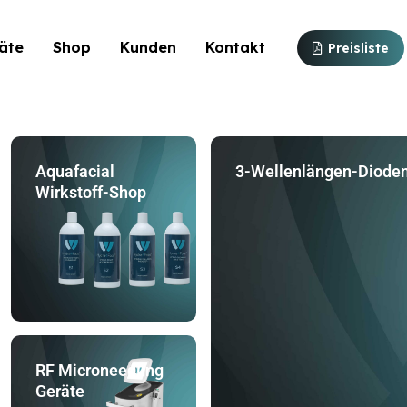
äte
Shop
Kunden
Kontakt
Preisliste
Aquafacial
3-Wellenlängen-Dioden
Size
Wirkstoff-Shop
RF Microneedling
Geräte