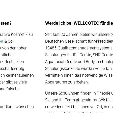
esten?
Werde ich bei WELLCOTEC für die
rative Kosmetik zu
Seit fast 20 Jahren bieten wir unsere 
er
& Co.
Deutschen Gesellschaft für Akkreditie
ck von der hohen
13485-Qualitätsmanagementsystems zer
utliche
Schulungen für IPL Geräte, SHR Gerät
t feststellen.
Aquafacial Geräte und Body Technologi
eschäftserfolg
Schulungskonzepte wurden von erfahr
nlich kennenzulernen
vermitteln Ihnen das notwendige Wisse
der gibt es viele
Apparaturen zu arbeiten.
 und falsche
Unsere Schulungen finden in Theorie un
Sie und Ihr Team abgestimmt. Wir biete
ehandlung wünschen,
entweder direkt bei Ihnen vor Ort, in 