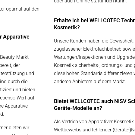
oder auch Online stattfinden kann.
ter optimal auf den
Erhalte ich bei WELLCOTEC Techni
Kosmetik?
r Apparative
Unsere Kunden haben die Gewissheit, das
zugelassener Elektrofachbetrieb sowie
 Beauty-Markt
Wartungen/Inspektionen und Upgrades 
ereit, der
Kosmetik sicherheits-, ordnungs- und
nterstützung und
diese hohen Standards differenzieren
ind durch die
anderen Anbietern auf dem Markt.
fiziert und bieten
 ebenso Wert auf
Bietet WELLCOTEC auch NiSV Schu
re Apparative
Geräte-Modelle an?
d.
Als Vertrieb von Apparativer Kosmetik
tner bieten wir
Wettbewerbs und fehlender (Geräte-)Ne