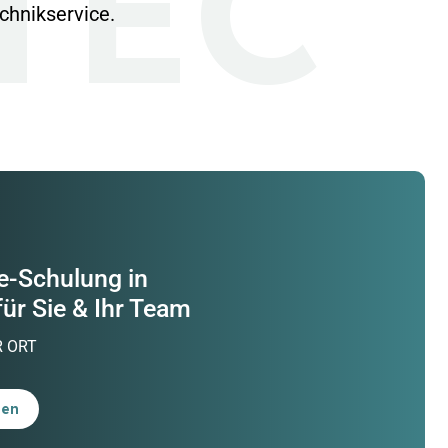
TEC
chnikservice.
e-Schulung in
für Sie & Ihr Team
R ORT
gen