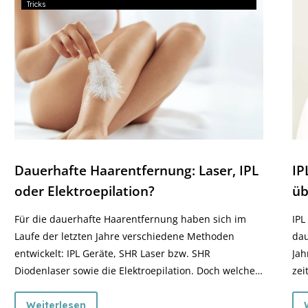
Tricks
Dauerhafte Haarentfernung: Laser, IPL
IP
oder Elektroepilation?
üb
Für die dauerhafte Haarentfernung haben sich im
IPL
Laufe der letzten Jahre verschiedene Methoden
dau
entwickelt: IPL Geräte, SHR Laser bzw. SHR
Jah
Diodenlaser sowie die Elektroepilation. Doch welches
zei
der genannten Verfahren ist wirklich effektiv und
neu
nachhaltig?
Dio
Weiterlesen