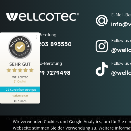
E-Mail-Be
info@w
Telefon-Beratung
Follow us
+49 2203 895550
Kundenbewertungen und Erfahrungen zu
@well
WELLCOTEC
122
SEHR GUT
WhatsApp-Beratung
Follow us 
SEHR GUT
+49 179 7279498
@well
Bewertungen von 1
4,90 / 5,00
anderen Quelle
WELLCOTEC
(1 Quelle)
122 Kundenbewertungen
Blick aufs ProvenExpert-Profil werfen
Authentizität
30.7.2026
Copyright 2024 © WELLCOTEC Germany GmbH. Alle Rechte vor
Wir verwenden Cookies und Google Analytics, um für Sie ei
Webseite stimmen Sie der Verwendung zu. Weitere Informat