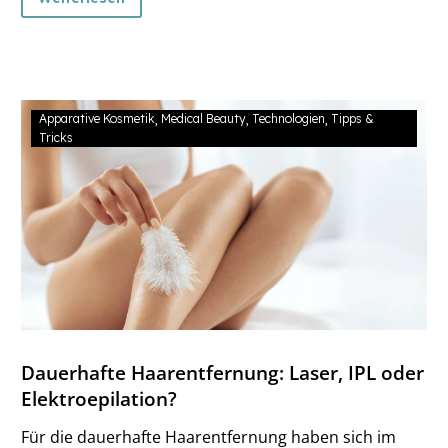
heutzutage ein absolutes Must-Have zur
Kundengewinnung und Imagestärkung.
Apparative Kosmetik
Medical Beauty
Technologien
Tipps &
Tricks
Dauerhafte Haarentfernung: Laser, IPL oder
Elektroepilation?
Für die dauerhafte Haarentfernung haben sich im