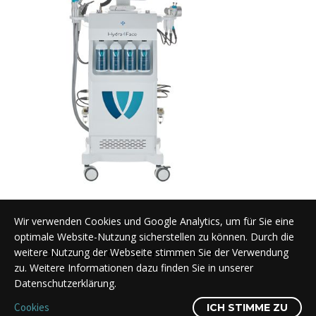
Wir verwenden Cookies und Google Analytics, um für Sie eine
optimale Website-Nutzung sicherstellen zu können. Durch die
AQUAFACIAL GERÄTE
,
ANTI AGING GERÄTE
,
APPARATIVE KOSMETIK
,
GERÄTE
,
HYDRA D
weitere Nutzung der Webseite stimmen Sie der Verwendung
HYDRA4FACE 300 Aquafacial Gerät
zu. Weitere Informationen dazu finden Sie in unserer
Datenschutzerklärung.
Cookies
ICH STIMME ZU