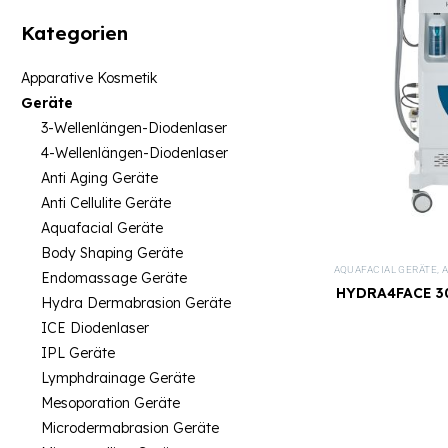
Kategorien
Apparative Kosmetik
Geräte
3-Wellenlängen-Diodenlaser
4-Wellenlängen-Diodenlaser
Anti Aging Geräte
Anti Cellulite Geräte
Aquafacial Geräte
Body Shaping Geräte
AQUAFACIAL GERÄTE
,
A
Endomassage Geräte
HYDRA4FACE 30
Hydra Dermabrasion Geräte
ICE Diodenlaser
IPL Geräte
Lymphdrainage Geräte
Mesoporation Geräte
Microdermabrasion Geräte