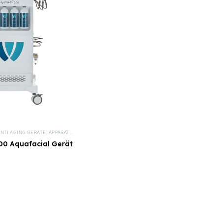
NTI AGING GERÄTE
,
APPARATIVE KOSMETIK
,
GERÄTE
,
HYDRA DERMABRASION GERÄTE
,
KOS
0 Aquafacial Gerät