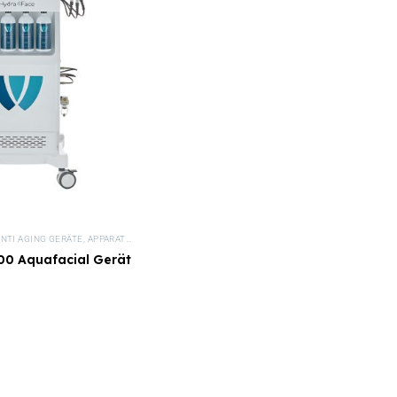
NTI AGING GERÄTE
,
APPARATIVE KOSMETIK
,
GERÄTE
,
HYDRA DERMABRASION GERÄTE
,
KOS
0 Aquafacial Gerät