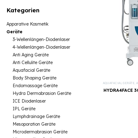
Kategorien
Apparative Kosmetik
Geräte
3-Wellenlängen-Diodenlaser
4-Wellenlängen-Diodenlaser
Anti Aging Geräte
Anti Cellulite Geräte
Aquafacial Geräte
Body Shaping Geräte
AQUAFACIAL GERÄTE
,
A
Endomassage Geräte
HYDRA4FACE 30
Hydra Dermabrasion Geräte
ICE Diodenlaser
IPL Geräte
Lymphdrainage Geräte
Mesoporation Geräte
Microdermabrasion Geräte